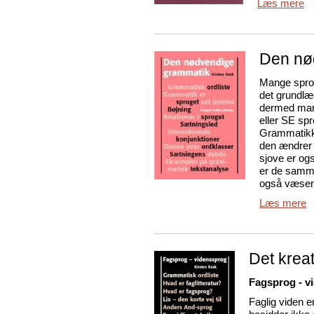
Læs mere
Den nø
Mange sprog
det grundlæ
dermed mang
eller SE sp
Grammatikke
den ændrer 
sjove er og
er de samme
også væsent
Læs mere
Det krea
Fagsprog - v
Faglig viden e