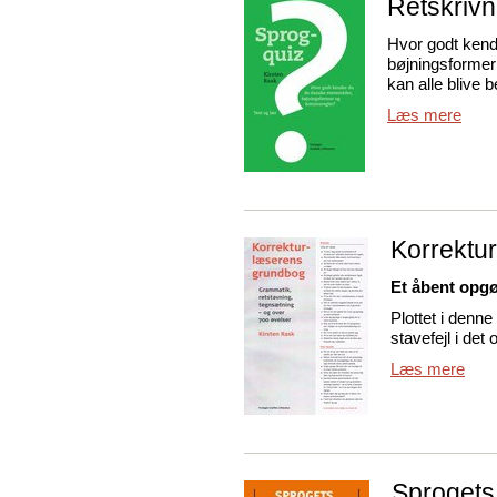
Retskrivn
Hvor godt ken
bøjningsformer
kan alle blive b
Læs mere
Korrektu
Et åbent opgø
Plottet i den
stavefejl i det 
Læs mere
Sprogets 