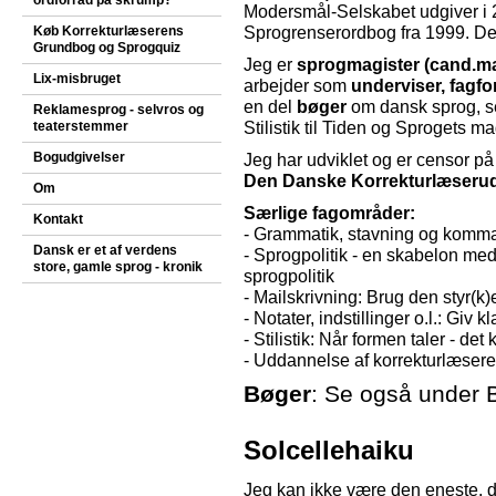
ordforråd på skrump?
Modersmål-Selskabet udgiver i 2
Køb Korrekturlæserens
Sprogrenserordbog fra 1999. Den
Grundbog og Sprogquiz
Jeg er
sprogmagister (cand.ma
Lix-misbruget
arbejder som
underviser, fagfor
en del
bøger
om dansk sprog, s
Reklamesprog - selvros og
teaterstemmer
Stilistik til Tiden og Sprogets ma
Bogudgivelser
Jeg har udviklet og er censor p
Den Danske Korrekturlæseru
Om
Særlige fagområder:
Kontakt
- Grammatik, stavning og komm
Dansk er et af verdens
- Sprogpolitik - en skabelon med
store, gamle sprog - kronik
sprogpolitik
- Mailskrivning: Brug den styr(k
- Notater, indstillinger o.l.: Giv 
- Stilistik: Når formen taler - de
- Uddannelse af korrekturlæser
Bøger
: Se også under 
Solcellehaiku
Jeg kan ikke være den eneste, d