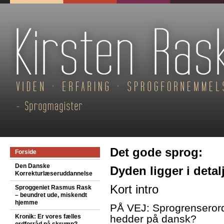
Det gode sprog:
Forside
Den Danske
Dyden ligger i detal
Korrekturlæseruddannelse
Kort intro
Sproggeniet Rasmus Rask
– beundret ude, miskendt
hjemme
PÅ VEJ: Sprogrenserord
Kronik: Er vores fælles
hedder på dansk?