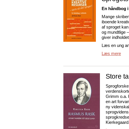
En håndbog i s
Mange skribent
iboende kreativ
af sproget kan
og mundtlige 
giver indholde
Læs en ung a
Læs mere
Store tan
Sprogforske
verdenskort
Grimm o.a. h
en art forva
ny videnska
sprogvidensk
sprogkredse
Kierkegaard