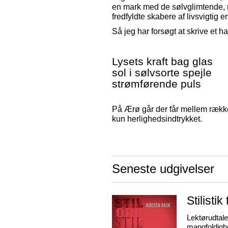
en mark med de sølvglimtende, 
fredfyldte skabere af livsvigtig e
Så jeg har forsøgt at skrive et ha
Lysets kraft bag glas
sol i sølvsorte spejle
strømførende puls
På Ærø går der får mellem række
kun herlighedsindtrykket.
Seneste udgivelser
Stilistik 
Lektørudtale
mangfoldighe