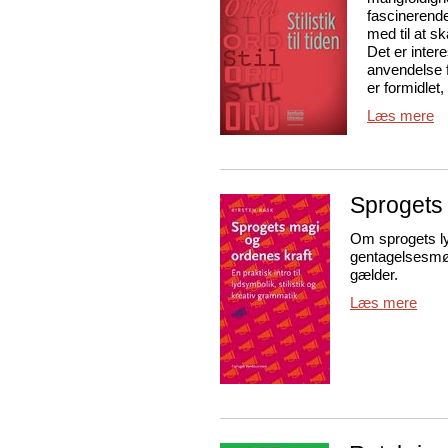
fascinerende
med til at s
Det er inter
anvendelse f
er formidlet
Læs mere
Sprogets 
Om sprogets l
gentagelsesmøns
gælder.
Læs mere