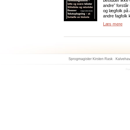
besidder ikke e
andre" forstår
og lægfolk på a
andre fagfolk 
Læs mere
Sprogmagister Kirsten Rask · Kalvehav
Pow